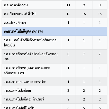
ค.บ.ภาษาอังกฤษ
11
9
8
ค.บ.วิทยาศาสตร์ทั่วไป
16
16
16
ค.บ.สังคมศึกษา
1
1
1
คณะเทคโนโลยีอุตสาหกรรม
วท.บ. เทคโนโลยีอิเล็กทรอนิกส์และออ
1
1
1
โตเมชัน
วท.บ.การจัดการโลจิสติกส์และซัพพลาย
8
7
7
เซน
วท.บ.การจัดการอุตสาหกรรมและ
1
1
1
นวัตกรรม CWIE
วท.บ.การออกแบบและกราฟิก
1
1
1
วท.บ.เทคโนโลยีเกม
3
2
2
วท.บ.เทคโนโลยีคอมพิวเตอร์
2
2
2
วท.บ.เทคโนโลยีไฟฟ้า
6
5
5