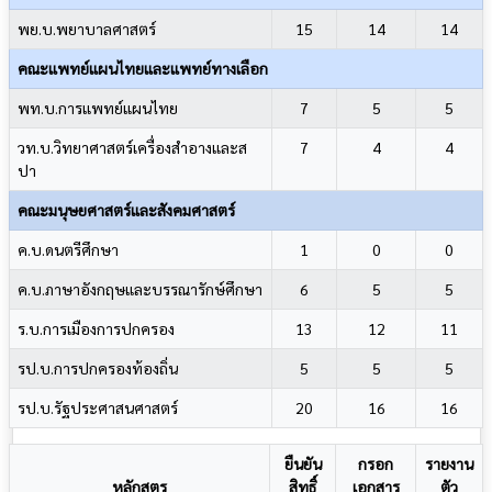
พย.บ.พยาบาลศาสตร์
15
14
14
คณะแพทย์แผนไทยและแพทย์ทางเลือก
พท.บ.การแพทย์แผนไทย
7
5
5
วท.บ.วิทยาศาสตร์เครื่องสำอางและส
7
4
4
ปา
คณะมนุษยศาสตร์และสังคมศาสตร์
ค.บ.ดนตรีศึกษา
1
0
0
ค.บ.ภาษาอังกฤษและบรรณารักษ์ศึกษา
6
5
5
ร.บ.การเมืองการปกครอง
13
12
11
รป.บ.การปกครองท้องถิ่น
5
5
5
รป.บ.รัฐประศาสนศาสตร์
20
16
16
ยืนยัน
กรอก
รายงาน
หลักสูตร
สิทธิ์
เอกสาร
ตัว