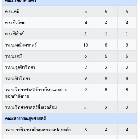
ค.บ.เคมี
5
5
5
ค.บ.ชีววิทยา
4
4
4
ค.บ.ฟิสิกส์
1
1
1
วท.บ.คณิตศาสตร์
10
8
8
วท.บ.เคมี
6
5
5
วท.บ.จุลชีววิทยา
2
2
2
วท.บ.ชีววิทยา
9
9
8
วท.บ.วิทยาศาสตร์การกีฬาและการ
9
8
8
ออกกำลังกาย
วท.บ.วิทยาศาสตร์สิ่งแวดล้อม
3
2
2
คณะสาธารณสุขศาสตร์
วท.บ.อาชีวอนามัยและความปลอดภัย
5
4
4