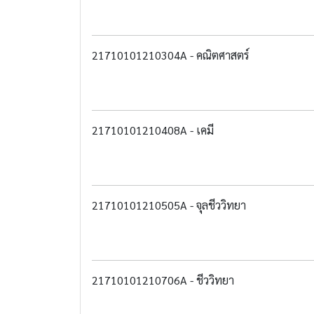
21710101210304A - คณิตศาสตร์
21710101210408A - เคมี
21710101210505A - จุลชีววิทยา
21710101210706A - ชีววิทยา