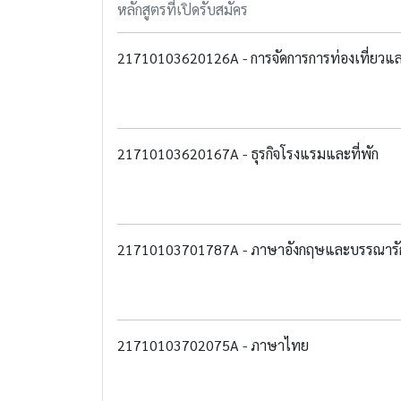
หลักสูตรที่เปิดรับสมัคร
21710103620126A - การจัดการการท่องเที่ยวแ
21710103620167A - ธุรกิจโรงแรมและที่พัก
21710103701787A - ภาษาอังกฤษและบรรณารัก
21710103702075A - ภาษาไทย