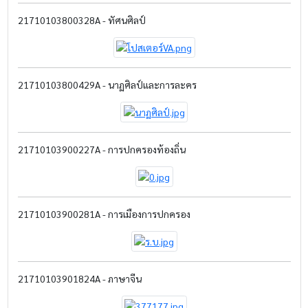
21710103800328A - ทัศนศิลป์
21710103800429A - นาฏศิลป์และการละคร
21710103900227A - การปกครองท้องถิ่น
21710103900281A - การเมืองการปกครอง
21710103901824A - ภาษาจีน