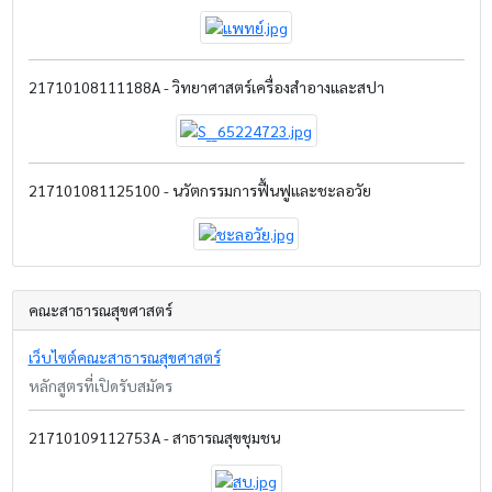
21710108111188A - วิทยาศาสตร์เครื่องสำอางและสปา
217101081125100 - นวัตกรรมการฟื้นฟูและชะลอวัย
คณะสาธารณสุขศาสตร์
เว็บไซต์คณะสาธารณสุขศาสตร์
หลักสูตรที่เปิดรับสมัคร
21710109112753A - สาธารณสุขชุมชน