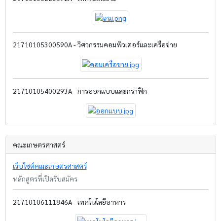
21710105300590A - วิศวกรรมคอมพิวเตอร์และเครือข่าย
21710105400293A - การออกแบบและกราฟิก
คณะเกษตรศาสตร์
เว็บไซต์คณะเกษตรศาสตร์
หลักสูตรที่เปิดรับสมัคร
21710106111846A - เทคโนโลยีอาหาร