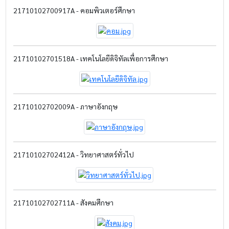
21710102700917A - คอมพิวเตอร์ศึกษา
21710102701518A - เทคโนโลยีดิจิทัลเพื่อการศึกษา
21710102702009A - ภาษาอังกฤษ
21710102702412A - วิทยาศาสตร์ทั่วไป
21710102702711A - สังคมศึกษา