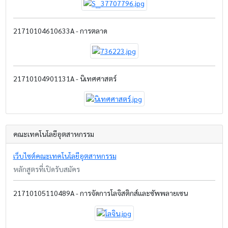
21710104610633A - การตลาด
21710104901131A - นิเทศศาสตร์
คณะเทคโนโลยีอุตสาหกรรม
เว็บไซต์คณะเทคโนโลยีอุตสาหกรรม
หลักสูตรที่เปิดรับสมัคร
21710105110489A - การจัดการโลจิสติกส์และซัพพลายเซน