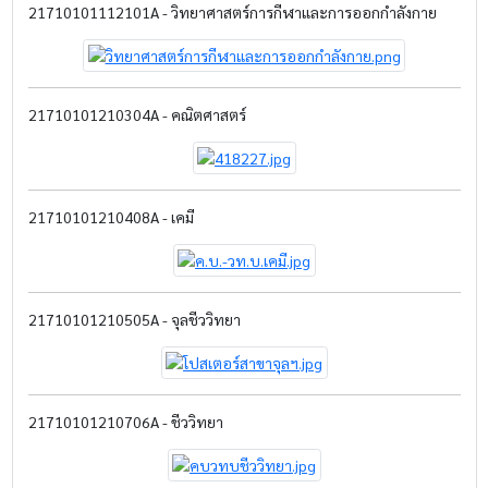
21710101112101A - วิทยาศาสตร์การกีฬาและการออกกำลังกาย
21710101210304A - คณิตศาสตร์
21710101210408A - เคมี
21710101210505A - จุลชีววิทยา
21710101210706A - ชีววิทยา