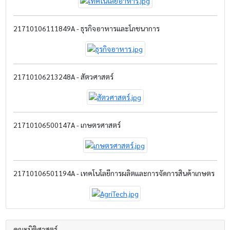
21710106111849A - ธุรกิจอาหารและโภชนาการ
21710106213248A - สัตวศาสตร์
21710106500147A - เกษตรศาสตร์
21710106501194A - เทคโนโลยีการผลิตและการจัดการสินค้าเกษตร
คณะนิติศาสตร์