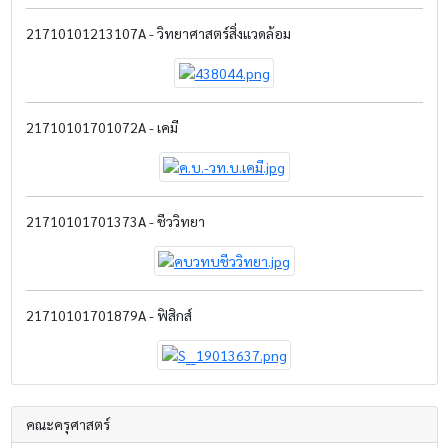
21710101213107A - วิทยาศาสตร์สิ่งแวดล้อม
21710101701072A - เคมี
21710101701373A - ชีววิทยา
21710101701879A - ฟิสิกส์
คณะครุศาสตร์