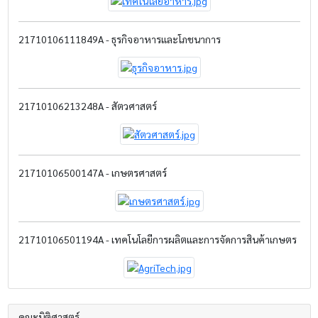
21710106111849A - ธุรกิจอาหารและโภชนาการ
21710106213248A - สัตวศาสตร์
21710106500147A - เกษตรศาสตร์
21710106501194A - เทคโนโลยีการผลิตและการจัดการสินค้าเกษตร
คณะนิติศาสตร์