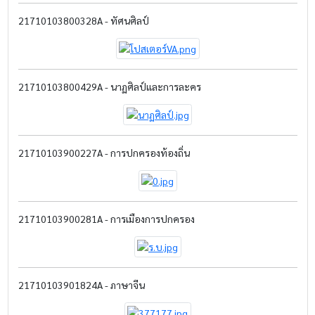
21710103800328A - ทัศนศิลป์
21710103800429A - นาฏศิลป์และการละคร
21710103900227A - การปกครองท้องถิ่น
21710103900281A - การเมืองการปกครอง
21710103901824A - ภาษาจีน