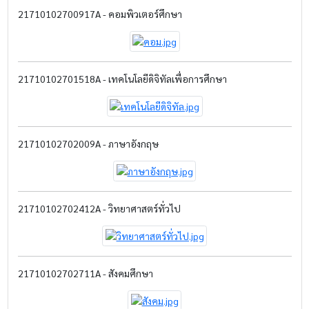
21710102700917A - คอมพิวเตอร์ศึกษา
21710102701518A - เทคโนโลยีดิจิทัลเพื่อการศึกษา
21710102702009A - ภาษาอังกฤษ
21710102702412A - วิทยาศาสตร์ทั่วไป
21710102702711A - สังคมศึกษา