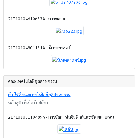
21710104610633A - การตลาด
21710104901131A - นิเทศศาสตร์
คณะเทคโนโลยีอุตสาหกรรม
เว็บไซต์คณะเทคโนโลยีอุตสาหกรรม
หลักสูตรที่เปิดรับสมัคร
21710105110489A - การจัดการโลจิสติกส์และซัพพลายเซน