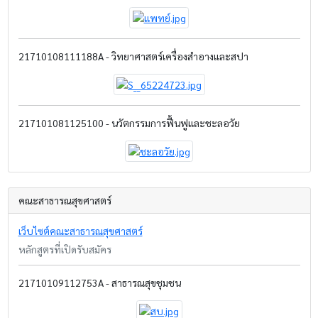
21710108111188A - วิทยาศาสตร์เครื่องสำอางและสปา
217101081125100 - นวัตกรรมการฟื้นฟูและชะลอวัย
คณะสาธารณสุขศาสตร์
เว็บไซต์คณะสาธารณสุขศาสตร์
หลักสูตรที่เปิดรับสมัคร
21710109112753A - สาธารณสุขชุมชน